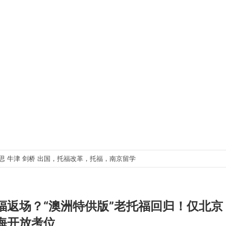
雅思
牛津
剑桥
出国，托福改革，托福，南京留学
福返场？“澳洲特供版”老托福回归！仅北京
海开放考位