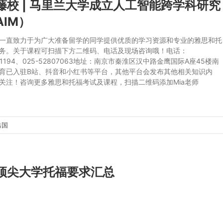
藤校 | 马里兰大学成立人工智能跨学科研究
AIM）
一直致力于为广大准备留学的同学提供优质的学习资源和专业的雅思和托
务。关于课程可扫描下方二维码、电话及现场咨询哦！电话：
381194、025-52807063地址：南京市秦淮区汉中路金鹰国际A座45楼南
育已入驻B站、抖音和小红书等平台，其他平台会发布其他相关知识内
关注！咨询更多雅思和托福考试及课程，扫描二维码添加Mia老师
出国
顶尖大学托福要求汇总