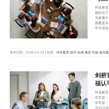
环亚教育
题的当下，
为被澳大利
面覆盖从
学术深造
发布日期：2026-03-25 | 标签：
环亚教育
留学
哈佛
雅思
托福
南京
剑桥
福认
环亚教育
学官宣：
学官宣：
月31日