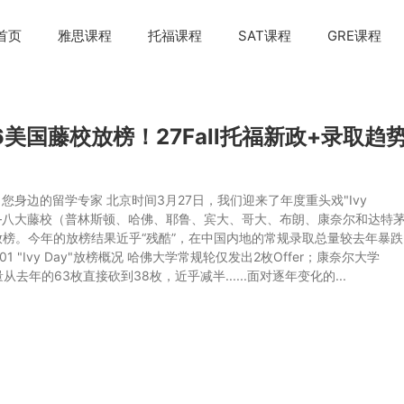
首页
雅思课程
托福课程
SAT课程
GRE课程
26美国藤校放榜！27Fall托福新政+录取趋
 您身边的留学专家 北京时间3月27日，我们迎来了年度重头戏"Ivy
——八大藤校（普林斯顿、哈佛、耶鲁、宾大、哥大、布朗、康奈尔和达特
放榜。今年的放榜结果近乎“残酷”，在中国内地的常规录取总量较去年暴跌
01 "Ivy Day"放榜概况 哈佛大学常规轮仅发出2枚Offer；康奈尔大学
数量从去年的63枚直接砍到38枚，近乎减半......面对逐年变化的...