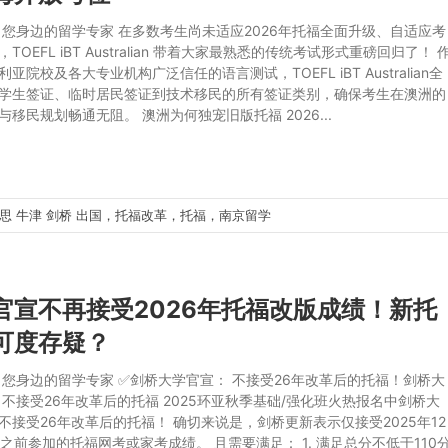
 您身边的留学专家 在多数考生尚未适应2026年托福全面升级、自适应考
TOEFL iBT Australian 带着大家最熟悉的传统考试形式重磅回归了！ 
亚院校及各大专业机构广泛信任的语言测试，TOEFL iBT Australian全
学生签证、临时居民签证到技术移民的所有签证类别，确保考生在澳洲的
与移民规划畅通无阻。 澳洲为何独宠旧版托福 2026...
雅思
牛津
剑桥
出国，托福改革，托福，南京留学
官宣不再接受2026年托福改版成绩！新托
可度存疑？
 您身边的留学专家 ✅剑桥大学官宣： 不接受26年改革后的托福！剑桥大
 不接受26年改革后的托福 2025环亚秋季基础/强化班火热报名中剑桥大
不接受26年改革后的托福！ 确切来说是，剑桥更新表示仅接受2025年12
及之前参加的托福网考或家考成绩。 且需要满足： 1. 满足总分不低于110