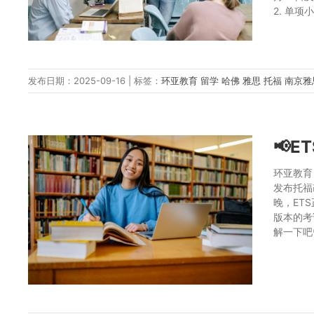
2. 单项
发布日期：2025-09-16 | 标签：
环亚教育
留学
哈佛
雅思
托福
南京
📢
环亚教育
发布托福
晚，ET
版本的考
解一下吧