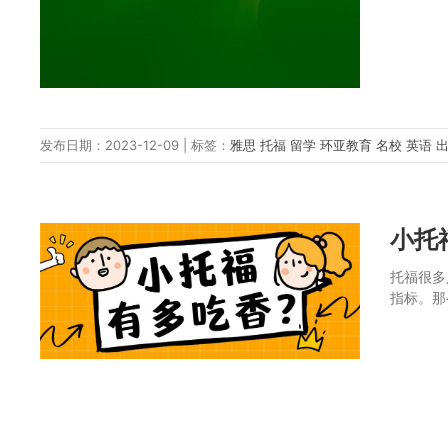
发布日期：2023-12-09 | 标签：
雅思
托福
留学
环亚教育
名校
英语
小托
托福很多
指标。那